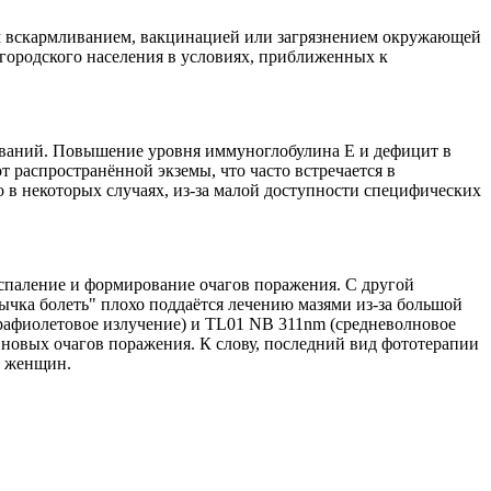
м вскармливанием, вакцинацией или загрязнением окружающей
городского населения в условиях, приближенных к
дований. Повышение уровня иммуноглобулина Е и дефицит в
 распространённой экземы, что часто встречается в
 в некоторых случаях, из-за малой доступности специфических
спаление и формирование очагов поражения. С другой
чка болеть" плохо поддаётся лечению мазями из-за большой
трафиолетовое излучение) и TL01 NB 311nm (средневолновое
 новых очагов поражения. К слову, последний вид фототерапии
х женщин.