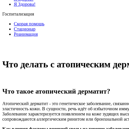
Я Здорова!
Госпитализация
Скорая помощь
Стационар
Реанимация
Что делать с атопическим де
Что такое атопический дерматит?
Атопический дерматит - это генетическое заболевание, связа
эластичность кожи. В сущности, речь идёт об избыточном им
Заболевание характеризуется появлением на коже зудящих высы
сопровождаются аллергическим ринитом или бронхиальной ас
Как влияют факторы внешней среды на течение заболеван