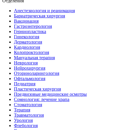
Отделения
Анестезиология и реанимация
Бариатрическая хирургия
Вакцинация
Гастроэнтерология
Герниопластика
Гинекология
Дерматология
Кардиология
Колопроктология
Мануальная терапия
Неврология
Нейрохирургия
Оториноларингология
Офтальмология
Педиатрия
Пластическая хирургия
Предвизовые медицинские осмотры
Сомнология: лечение храпа
Стоматология
Терапия
Травматология
Урология
Флебология