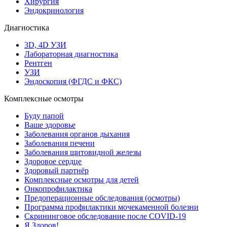
Хирургия
Эндокринология
Диагностика
3D, 4D УЗИ
Лабораторная диагностика
Рентген
УЗИ
Эндоскопия (ФГДС и ФКС)
Комплексные осмотры
Буду папой
Ваше здоровье
Заболевания органов дыхания
Заболевания печени
Заболевания щитовидной железы
Здоровое сердце
Здоровый партнёр
Комплексные осмотры для детей
Онкопрофилактика
Предоперационные обследования (осмотры)
Программа профилактики мочекаменной болезни
Скрининговое обследование после COVID-19
Я Здоров!