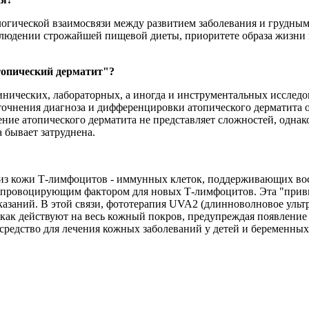
огической взаимосвязи между развитием заболевания и грудны
блюдении строжайшей пищевой диеты, приоритете образа жизни 
топический дерматит"?
линических, лабораторных, а иногда и инструментальных иссле
очнения диагноза и дифференцировки атопического дерматита от
ие атопического дерматита не представляет сложностей, однако
 бывает затруднена.
 из кожи Т-лимфоцитов - иммунных клеток, поддерживающих во
я провоцирующим фактором для новых Т-лимфоцитов. Эта "привы
казаний. В этой связи, фототерапия UVA2 (длинноволновое уль
 как действуют на весь кожный покров, предупреждая появление
 средство для лечения кожных заболеваний у детей и беременны