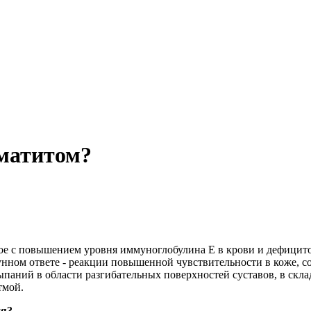
рматитом?
нное с повышением уровня иммуноглобулина E в крови и дефицит
мунном ответе - реакции повышенной чувствительности в коже
паний в области разгибательных поверхностей суставов, в склад
тмой.
ия?