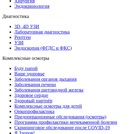
Хирургия
Эндокринология
Диагностика
3D, 4D УЗИ
Лабораторная диагностика
Рентген
УЗИ
Эндоскопия (ФГДС и ФКС)
Комплексные осмотры
Буду папой
Ваше здоровье
Заболевания органов дыхания
Заболевания печени
Заболевания щитовидной железы
Здоровое сердце
Здоровый партнёр
Комплексные осмотры для детей
Онкопрофилактика
Предоперационные обследования (осмотры)
Программа профилактики мочекаменной болезни
Скрининговое обследование после COVID-19
Я Здоров!