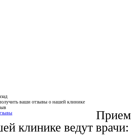
азад
получить ваши отзывы о нашей клинике
зыв
Прием
отзывы
шей клинике ведут врачи: