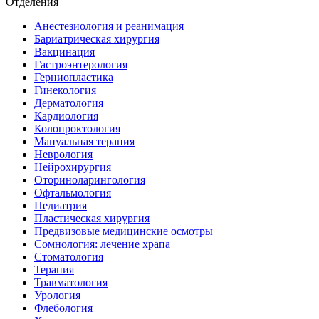
Отделения
Анестезиология и реанимация
Бариатрическая хирургия
Вакцинация
Гастроэнтерология
Герниопластика
Гинекология
Дерматология
Кардиология
Колопроктология
Мануальная терапия
Неврология
Нейрохирургия
Оториноларингология
Офтальмология
Педиатрия
Пластическая хирургия
Предвизовые медицинские осмотры
Сомнология: лечение храпа
Стоматология
Терапия
Травматология
Урология
Флебология