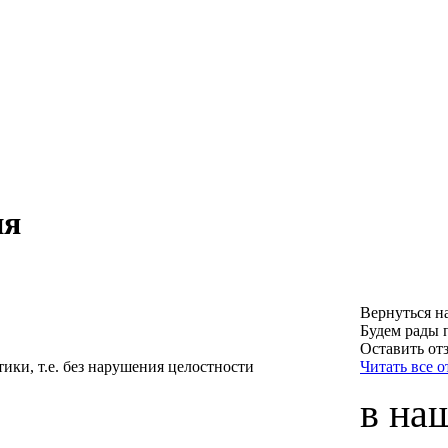
ия
Вернуться н
Будем рады 
Оставить от
ики, т.е. без нарушения целостности
Читать все 
в на