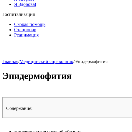
Я Здорова!
Госпитализация
Скорая помощь
Стационар
Реанимация
Главная
/
Медицинский справочник
/
Эпидермофития
Эпидермофития
Содержание:
эпидермофития паховой области