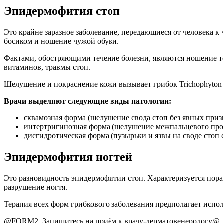
Эпидермофития стоп
Это крайне заразное заболевание, передающиеся от человека 
босиком и ношение чужой обуви.
Фактами, обостряющими течение болезни, являются ношение т
витаминов, травмы стоп.
Шелушение и покраснение кожи вызывает грибок Trichophyton 
Врачи выделяют следующие виды патологии:
сквамозная форма (шелушение свода стоп без явных приз
интертригинозная форма (шелушение межпальцевого прос
дисгидротическая форма (пузырьки и язвы на своде стоп 
Эпидермофития ногтей
Это разновидность эпидермофитии стоп. Характеризуется пора
разрушение ногтя.
Терапия всех форм грибкового заболевания предполагает испол
@FORM2_Запишитесь на приём к врачу-дерматовенерологу@