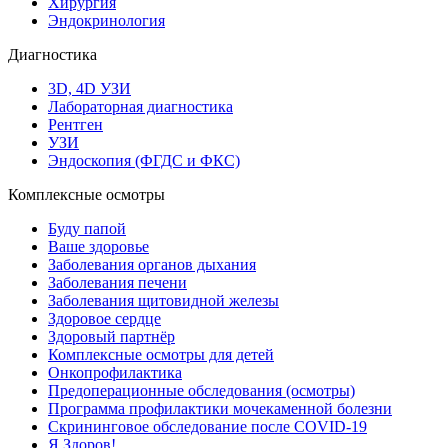
Хирургия
Эндокринология
Диагностика
3D, 4D УЗИ
Лабораторная диагностика
Рентген
УЗИ
Эндоскопия (ФГДС и ФКС)
Комплексные осмотры
Буду папой
Ваше здоровье
Заболевания органов дыхания
Заболевания печени
Заболевания щитовидной железы
Здоровое сердце
Здоровый партнёр
Комплексные осмотры для детей
Онкопрофилактика
Предоперационные обследования (осмотры)
Программа профилактики мочекаменной болезни
Скрининговое обследование после COVID-19
Я Здоров!