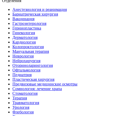
Отделения
Анестезиология и реанимация
Бариатрическая хирургия
Вакцинация
Гастроэнтерология
Герниопластика
Гинекология
Дерматология
Кардиология
Колопроктология
Мануальная терапия
Неврология
Нейрохирургия
Оториноларингология
Офтальмология
Педиатрия
Пластическая хирургия
Предвизовые медицинские осмотры
Сомнология: лечение храпа
Стоматология
Терапия
Травматология
Урология
Флебология