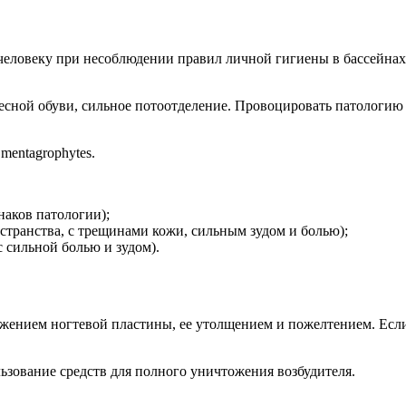
к человеку при несоблюдении правил личной гигиены в бассейнах
есной обуви, сильное потоотделение. Провоцировать патологию
mentagrophytes.
наков патологии);
транства, с трещинами кожи, сильным зудом и болью);
с сильной болью и зудом).
жением ногтевой пластины, ее утолщением и пожелтением. Если
ьзование средств для полного уничтожения возбудителя.