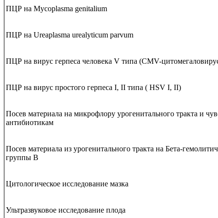
ПЦР на Mycoplasma genitalium
ПЦР на Ureaplasma urealyticum parvum
ПЦР на вирус герпеса человека V типа (CMV-цитомегаловиру
ПЦР на вирус простого герпеса I, II типа ( HSV I, II)
Посев материала на микрофлору урогенитального тракта и чув
антибиотикам
Посев материала из урогенитального тракта на Бета-гемолити
группы В
Цитологическое исследование мазка
Ультразвуковое исследование плода